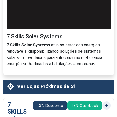
7 Skills Solar Systems
7 Skills Solar Systems
atua no setor das energias
renováveis, disponibilizando soluções de sistemas
solares fotovoltaicos para autoconsumo e eficiência
energética, destinadas a habitações e empresas.
Ver Lojas Próximas de Si
7
1.3% Desconto
1.3% Cashback
SKILLS