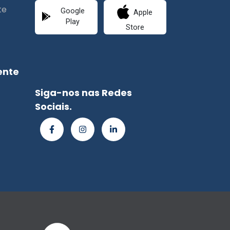
te
Google
Apple
Play
Store
ente
Siga-nos nas Redes
Sociais.