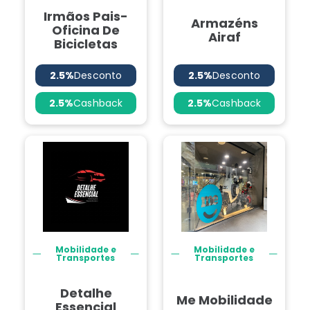
Irmãos Pais-
Armazéns
Oficina De
Airaf
Bicicletas
2.5%
Desconto
2.5%
Desconto
2.5%
Cashback
2.5%
Cashback
Mobilidade e
Mobilidade e
Transportes
Transportes
Detalhe
Me Mobilidade
Essencial