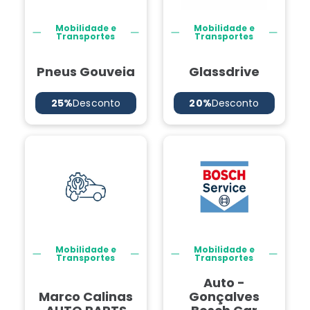
Mobilidade e
Mobilidade e
Transportes
Transportes
Pneus Gouveia
Glassdrive
25%
Desconto
20%
Desconto
Mobilidade e
Mobilidade e
Transportes
Transportes
Auto -
Marco Calinas
Gonçalves