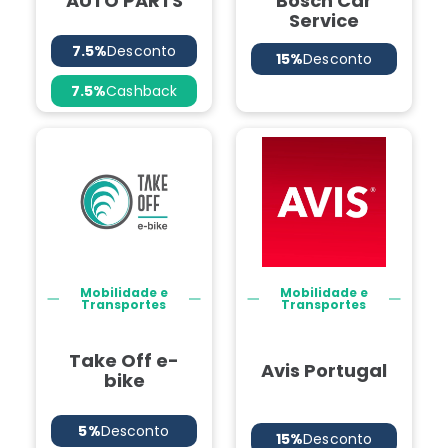
AUTO PARTS
Bosch Car
Service
7.5%
Desconto
15%
Desconto
7.5%
Cashback
Mobilidade e
Mobilidade e
Transportes
Transportes
Take Off e-
Avis Portugal
bike
5%
Desconto
15%
Desconto