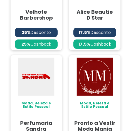
Velhote
Alice Beautie
Barbershop
D'Star
25%
Desconto
17.5%
Desconto
25%
Cashback
17.5%
Cashback
Moda, Beleza e
Moda, Beleza e
Estilo Pessoal
Estilo Pessoal
Perfumaria
Pronto a Vestir
Sandra
Moda Mania