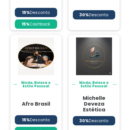
15%
Desconto
30%
Desconto
15%
Cashback
Moda, Beleza e
Moda, Beleza e
Estilo Pessoal
Estilo Pessoal
Michelle
Afro Brasil
Deveza
Estética
15%
Desconto
30%
Desconto