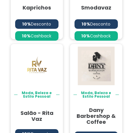
Kaprichos
Smodavaz
10%
Desconto
10%
Desconto
10%
Cashback
10%
Cashback
Moda, Beleza e
Moda, Beleza e
Estilo Pessoal
Estilo Pessoal
Dany
Salão - Rita
Barbershop &
Vaz
Coffee