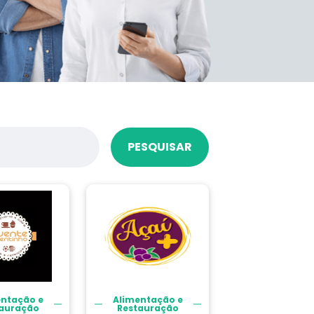
PESQUISAR
entação e
Alimentação e
auração
Restauração