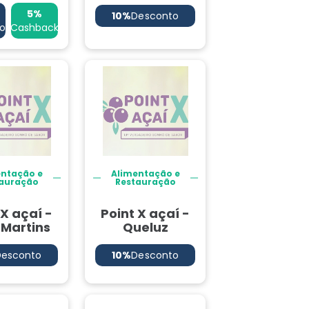
5%
10%
Desconto
o
Cashback
entação e
Alimentação e
auração
Restauração
 X açaí -
Point X açaí -
Martins
Queluz
Desconto
10%
Desconto