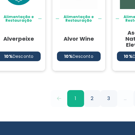
Alimentação e
Alimentação e
Alim
Restauração
Restauração
Rest
As
Alverpeixe
Alvor Wine
Nat
El
10%
Desconto
10%
Desconto
10%
1
2
3
...