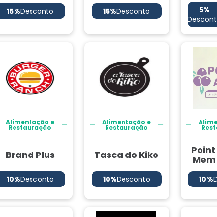
5%
15%
Desconto
15%
Desconto
Descont
Alimentação e
Alimentação e
Alim
Restauração
Restauração
Rest
Point
Brand Plus
Tasca do Kiko
Mem 
10%
Desconto
10%
Desconto
10%