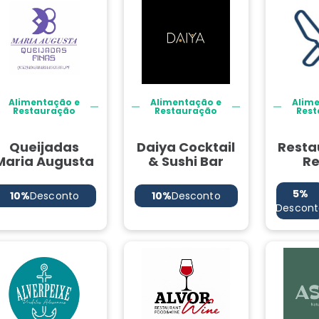
Alimentação e
Alimentação e
Alim
Restauração
Restauração
Rest
Queijadas
Daiya Cocktail
Resta
Maria Augusta
& Sushi Bar
R
5%
10%
Desconto
10%
Desconto
Descont