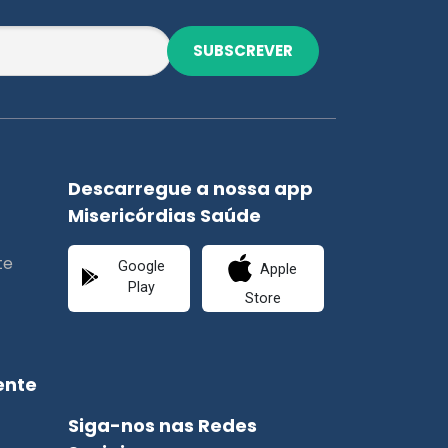
SUBSCREVER
Descarregue a nossa app
Misericórdias Saúde
te
Google
Apple
Play
Store
ente
Siga-nos nas Redes