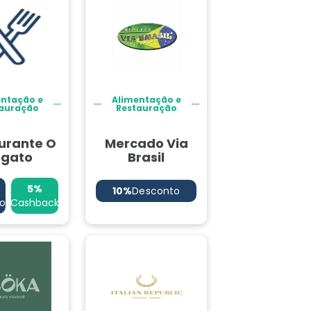
entação e
Alimentação e
auração
Restauração
urante O
Mercado Via
egato
Brasil
5%
10%
Desconto
o
Cashback