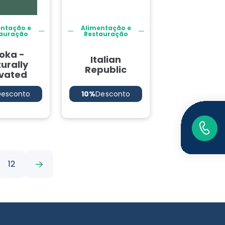
entação e
Alimentação e
auração
Restauração
oka -
Italian
urally
Republic
evated
Desconto
10%
Desconto
12