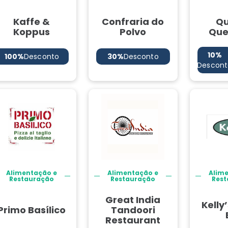
Kaffe &
Confraria do
Q
Koppus
Polvo
Que
10%
100%
Desconto
30%
Desconto
Descont
Alimentação e
Alimentação e
Alim
Restauração
Restauração
Rest
Great India
Kelly
Primo Basílico
Tandoori
Restaurant