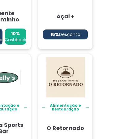
uente
Açai +
ntinho
10%
15%
Desconto
o
Cashback
entação e
Alimentação e
auração
Restauração
’s Sports
O Retornado
Bar