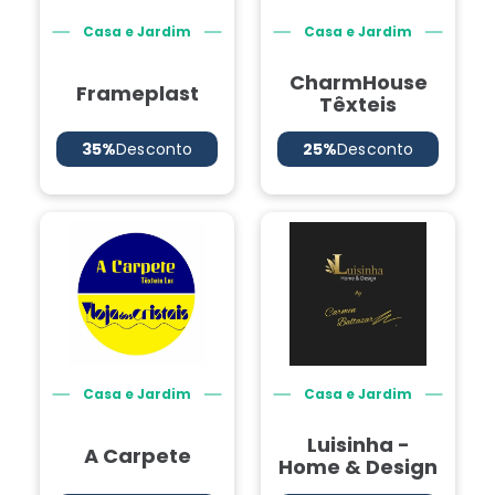
Casa e Jardim
Casa e Jardim
CharmHouse
Frameplast
Têxteis
35%
Desconto
25%
Desconto
Casa e Jardim
Casa e Jardim
Luisinha -
A Carpete
Home & Design