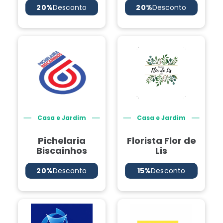
20%
Desconto
20%
Desconto
Casa e Jardim
Casa e Jardim
Pichelaria
Florista Flor de
Biscainhos
Lis
20%
Desconto
15%
Desconto