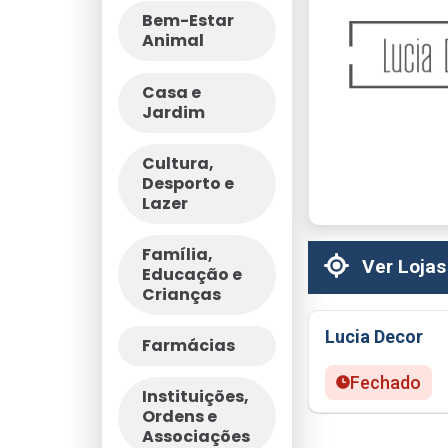
Bem-Estar
Animal
Casa e
Jardim
Cultura,
Desporto e
Lazer
Família,
Ver Lojas
Educação e
Crianças
Lucia Decor
Farmácias
Fechado
Instituições,
Ordens e
Associações