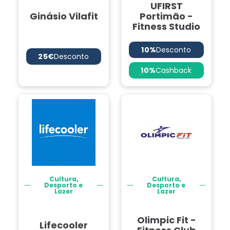
UFIRST
Ginásio Vilafit
Portimão -
Fitness Studio
10%
Desconto
25€
Desconto
10%
Cashback
Cultura,
Cultura,
Desporto e
Desporto e
Lazer
Lazer
Olimpic Fit -
Lifecooler