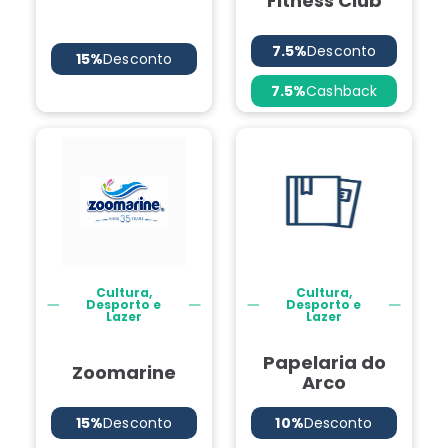
Fitness Club
7.5%
Desconto
15%
Desconto
7.5%
Cashback
Cultura,
Cultura,
Desporto e
Desporto e
Lazer
Lazer
Papelaria do
Zoomarine
Arco
15%
Desconto
10%
Desconto