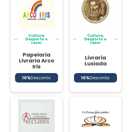
Cultura,
Cultura,
Desporto e
Desporto e
Lazer
Lazer
Papelaria
Livraria
Livraria Arco
Lusiada
Iris
10%
Desconto
10%
Desconto