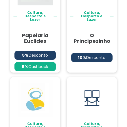
Cultura,
Cultura,
Desporto e
Desporto e
Lazer
Lazer
Papelaria
O
Euclides
Principezinho
5%
Desconto
10%
Desconto
5%
Cashback
Cultura,
Cultura,