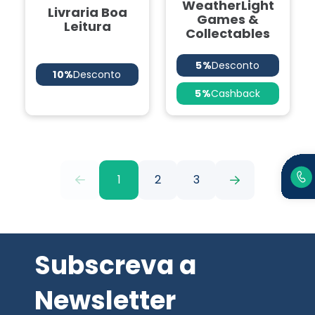
WeatherLight
Livraria Boa
Games &
Leitura
Collectables
5%
Desconto
10%
Desconto
5%
Cashback
1
2
3
Subscreva a
Newsletter