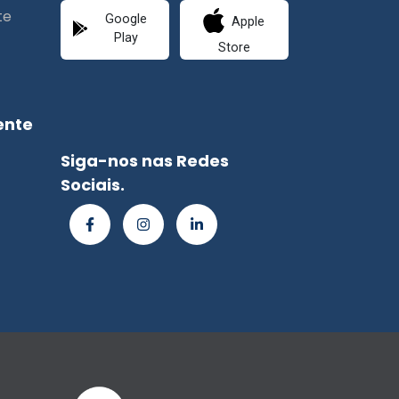
te
Google
Apple
Play
Store
ente
Siga-nos nas Redes
Sociais.