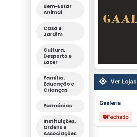
Bem-Estar
Animal
Casa e
Jardim
Cultura,
Desporto e
Lazer
Família,
Ver Lojas
Educação e
Crianças
Gaaleria
Farmácias
Fechado
Instituições,
Ordens e
Associações