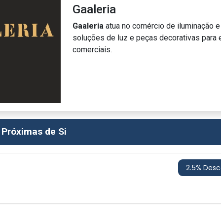
Gaaleria
Gaaleria
atua no comércio de iluminação e
soluções de luz e peças decorativas para 
comerciais.
 Próximas de Si
2.5% Des