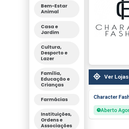
Bem-Estar
Animal
Casa e
Jardim
Cultura,
Desporto e
Lazer
Família,
Ver Lojas
Educação e
Crianças
Character Fas
Farmácias
Aberto Ago
Instituições,
Ordens e
Associações