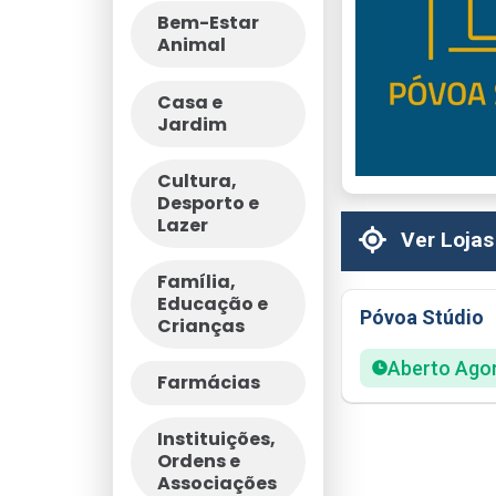
Bem-Estar
Animal
Casa e
Jardim
Cultura,
Desporto e
Lazer
Ver Lojas
Família,
Educação e
Póvoa Stúdio
Crianças
Aberto Ago
Farmácias
Instituições,
Ordens e
Associações