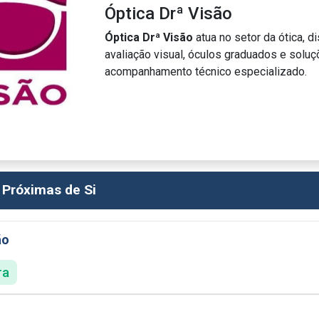
Óptica Drª Visão
Óptica Drª Visão
atua no setor da ótica, d
avaliação visual, óculos graduados e solu
acompanhamento técnico especializado.
 Próximas de Si
ão
ra