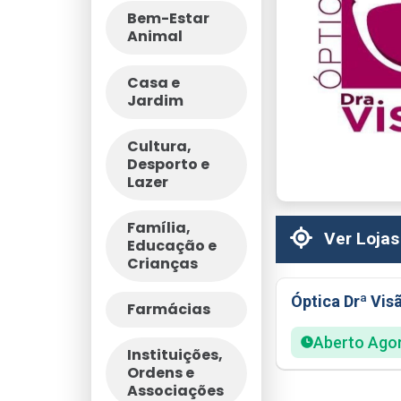
Bem-Estar
Animal
Casa e
Jardim
Cultura,
Desporto e
Lazer
Família,
Ver Lojas
Educação e
Crianças
Óptica Drª Vis
Farmácias
Aberto Ago
Instituições,
Ordens e
Associações