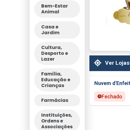
Bem-Estar
Animal
Casa e
Jardim
Cultura,
Desporto e
Lazer
Ver Lojas
Família,
Educação e
Nuvem d'Enfei
Crianças
Fechado
Farmácias
Instituições,
Ordens e
Associações