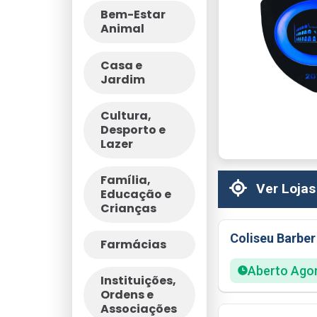
Bem-Estar
Animal
Casa e
Jardim
Cultura,
Desporto e
Lazer
Família,
Ver Lojas
Educação e
Crianças
Coliseu Barbe
Farmácias
Aberto Ago
Instituições,
Ordens e
Associações