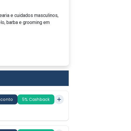
earia e cuidados masculinos,
elo, barba e grooming em
sconto
5% Cashback