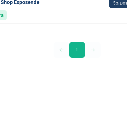
r Shop Esposende
5% De
ra
1