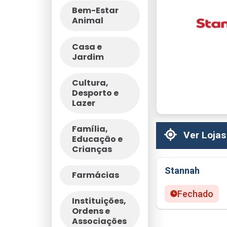
Bem-Estar
Animal
Casa e
Jardim
Cultura,
Desporto e
Lazer
Família,
Ver Lojas
Educação e
Crianças
Stannah
Farmácias
Fechado
Instituições,
Ordens e
Associações