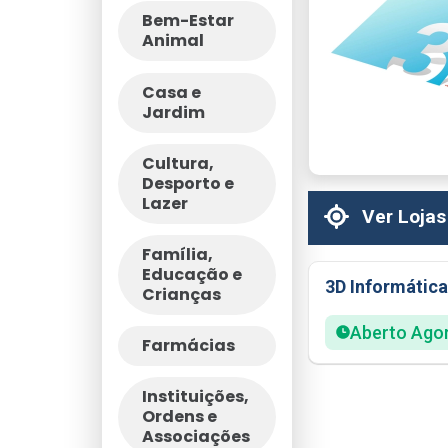
Bem-Estar
Animal
Casa e
Jardim
Cultura,
Desporto e
Lazer
Ver Lojas
Família,
Educação e
3D Informática
Crianças
Aberto Ago
Farmácias
Instituições,
Ordens e
Associações