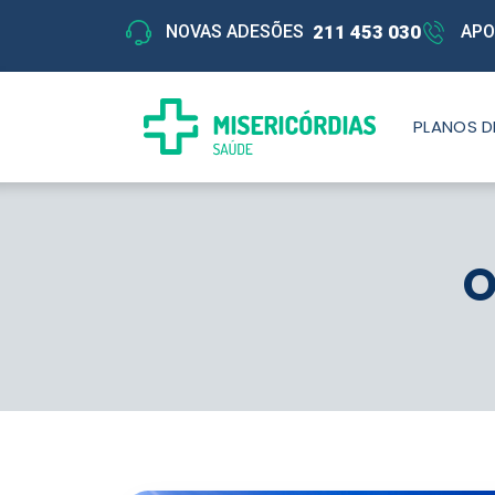
211 453 030
NOVAS ADESÕES
APO
PLANOS D
O