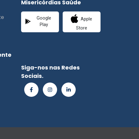
Misericórdias Saúde
te
Google
Apple
Play
Store
ente
Siga-nos nas Redes
Sociais.