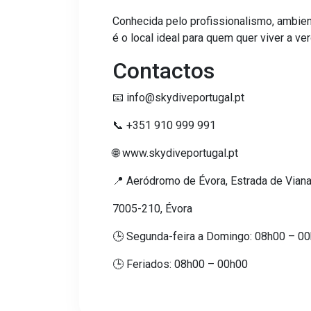
Conhecida pelo profissionalismo, ambient
é o local ideal para quem quer viver a ve
Contactos
📧 info@skydiveportugal.pt
📞 +351 910 999 991
🌐 www.skydiveportugal.pt
📍 Aeródromo de Évora, Estrada de Vian
7005-210, Évora
🕒 Segunda-feira a Domingo: 08h00 – 0
🕒 Feriados: 08h00 – 00h00