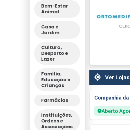
Bem-Estar
Animal
Casa e
Jardim
Cultura,
Desporto e
Lazer
Família,
Ver Lojas
Educação e
Crianças
Companhia da 
Farmácias
Aberto Ago
Instituições,
Ordens e
Associações