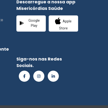
te
Google
Apple
Play
Store
ente
Siga-nos nas Redes
Sociais.