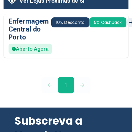
Ver Lojas Próximas de Si
Enfermagem
10% Desconto
5% Cashback
Central do
Porto
Aberto Agora
1
Subscreva a